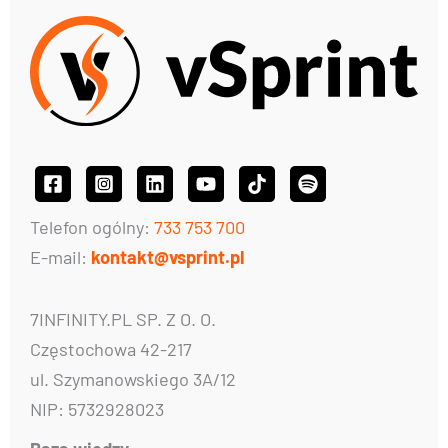
Telefon ogólny:
733 753 700
E-mail:
kontakt@vsprint.pl
7INFINITY.PL SP. Z O. O.
Częstochowa 42-217
ul. Szymanowskiego 3A/12
NIP: 5732928023