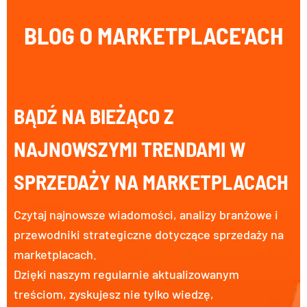
BLOG O
MARKETPLACE'ACH
BĄDŹ NA BIEŻĄCO Z
NAJNOWSZYMI TRENDAMI W
SPRZEDAŻY NA MARKETPLACACH
Czytaj najnowsze wiadomości, analizy branżowe i
przewodniki strategiczne dotyczące sprzedaży na
marketplacach.
Dzięki naszym regularnie aktualizowanym
treściom, zyskujesz nie tylko wiedzę,